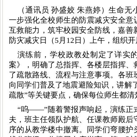
（通讯员 孙盛姣 朱燕婷）生命
一步强化全校师生的防震减灾安全意
互救能力，筑牢校园安全防线，嘉善新
防灾减灾日（5月12日）上午，组织
演练前，学校政教处制定了详实
案》，明确了总指挥、各楼层指挥、
了疏散路线、流程与注意事项。各班
向同学们普及了地震避险知识，讲解了
疏散”等关键要点，确保每位师生都清
“呜——”随着警报声响起，演练
夫，班主任领队护航、任课教师殿后
序的从教学楼中撤离。同学们弯腰护