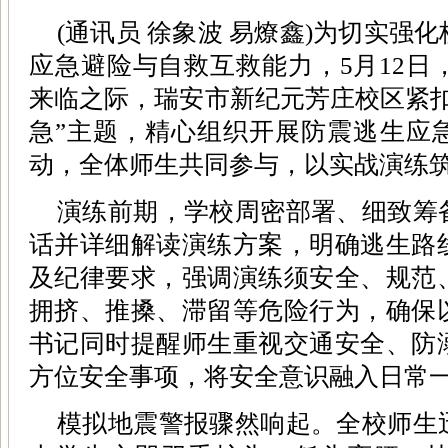
(通讯员 徐象波 易燎鑫)为切实强
应急避险与自救互救能力，5月12日
来临之际，瑞安市新纪元芳庄校区紧扣
急”主题，精心组织开展防震逃生应
动，全体师生共同参与，以实战演练
演练前期，学校周密部署、细致筹
话并详细解读演练方案，明确逃生路
及纪律要求，强调演练须安全、规范
拥挤、推搡、滞留等危险行为，确保
书记同时提醒师生重视交通安全、防
方位安全事项，将安全意识融入日常
模拟地震警报骤然响起。全校师生