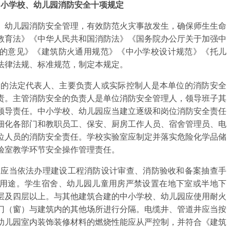
中小学校、幼儿园消防安全十项规定
幼儿园消防安全管理，有效防范火灾事故发生，确保师生生命
教育法》《中华人民共和国消防法》《国务院办公厅关于加强中
的意见》《建筑防火通用规范》《中小学校设计规范》《托儿
法律法规、标准规范，制定本规定。
的法定代表人、主要负责人或实际控制人是本单位的消防安全
责。主管消防安全的负责人是单位消防安全管理人，领导班子其
领导责任。中小学校、幼儿园应当建立逐级和岗位消防安全责任
细化各部门和教职员工、保安、厨房工作人员、宿舍管理员、电
位人员的消防安全责任。学校实验室应制定并落实危险化学品储
验室教学环节安全操作管理责任。
应当依法办理建设工程消防设计审查、消防验收和备案抽查手
用途。学生宿舍、幼儿园儿童用房严禁设置在地下室或半地下
层及四层以上。与其他建筑合建的中小学校、幼儿园应使用耐火
门（窗）与建筑内的其他场所进行分隔。电缆井、管道井应当按
幼儿园室内装饰装修材料的燃烧性能应从严控制，并符合《建筑