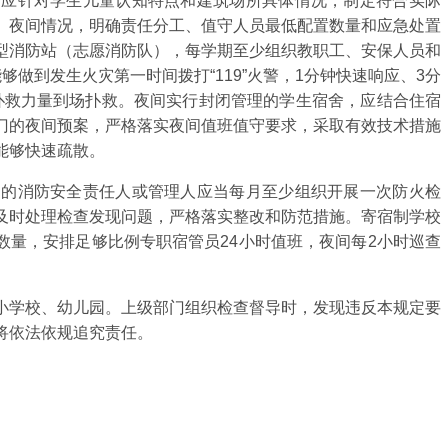
应针对学生儿童认知特点和建筑场所具体情况，制定符合实际
、夜间情况，明确责任分工、值守人员最低配置数量和应急处置
型消防站（志愿消防队），每学期至少组织教职工、安保人员和
够做到发生火灾第一时间拨打“119”火警，1分钟快速响应、3分
扑救力量到场扑救。夜间实行封闭管理的学生宿舍，应结合住宿
门的夜间预案，严格落实夜间值班值守要求，采取有效技术措施
能够快速疏散。
的消防安全责任人或管理人应当每月至少组织开展一次防火检
及时处理检查发现问题，严格落实整改和防范措施。寄宿制学校
数量，安排足够比例专职宿管员24小时值班，夜间每2小时巡查
学校、幼儿园。上级部门组织检查督导时，发现违反本规定要
将依法依规追究责任。