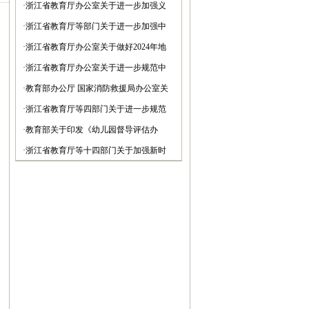
强新时代高素质专业化教师队伍建设的意
·
浙江省教育厅办公室关于进一步加强义
见
务教育阶段考试评价管理的通知
·
浙江省教育厅等部门关于进一步加强中
小学食堂管理工作的意见（试行）
·
浙江省教育厅办公室关于做好2024年地
方专项计划招生工作的通知(图)
·
浙江省教育厅办公室关于进一步规范中
小学教材选用管理工作的通知
·
教育部办公厅 国家消防救援局办公室关
于 印发《中小学校、幼儿园消防安全十
·
浙江省教育厅等四部门关于进一步规范
项规定》的通知
义务教育课后服务有关工作的通知
·
教育部关于印发《幼儿园督导评估办
法》的通知(图)
·
浙江省教育厅等十四部门关于加强新时
代中小学科学教育工作的实施意见