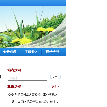
会长信箱
下载专区
电子会刊
站内搜索
的
政策选登
更多>>
·
2024年浙江省成人高校招生工作实施方
案(图)
·
中共中央 国务院关于弘扬教育家精神加
〗