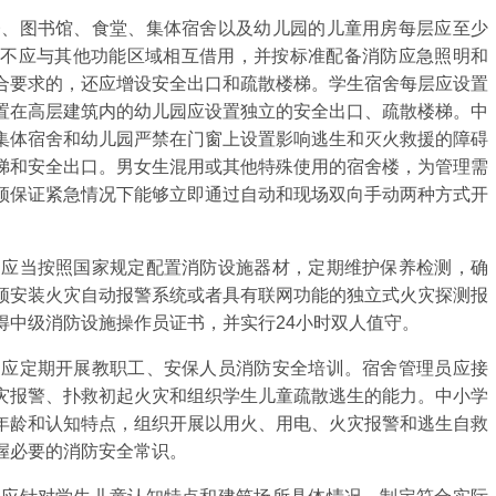
、图书馆、食堂、集体宿舍以及幼儿园的儿童用房每层应至少
且不应与其他功能区域相互借用，并按标准配备消防应急照明和
合要求的，还应增设安全出口和疏散楼梯。学生宿舍每层应设置
置在高层建筑内的幼儿园应设置独立的安全出口、疏散楼梯。中
集体宿舍和幼儿园严禁在门窗上设置影响逃生和灭火救援的障碍
梯和安全出口。男女生混用或其他特殊使用的宿舍楼，为管理需
须保证紧急情况下能够立即通过自动和现场双向手动两种方式开
应当按照国家规定配置消防设施器材，定期维护保养检测，确
须安装火灾自动报警系统或者具有联网功能的独立式火灾探测报
得中级消防设施操作员证书，并实行24小时双人值守。
应定期开展教职工、安保人员消防安全培训。宿舍管理员应接
灾报警、扑救初起火灾和组织学生儿童疏散逃生的能力。中小学
年龄和认知特点，组织开展以用火、用电、火灾报警和逃生自救
握必要的消防安全常识。