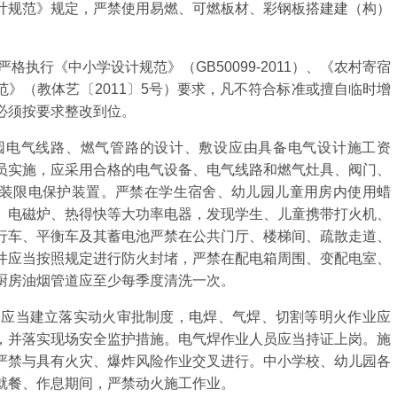
计规范》规定，严禁使用易燃、可燃板材、彩钢板搭建建（构）
执行《中小学设计规范》（GB50099-2011）、《农村寄宿
》（教体艺〔2011〕5号）要求，凡不符合标准或擅自临时增
必须按要求整改到位。
电气线路、燃气管路的设计、敷设应由具备电气设计施工资
员实施，应采用合格的电气设备、电气线路和燃气灶具、阀门、
装限电保护装置。严禁在学生宿舍、幼儿园儿童用房内使用蜡
、电磁炉、热得快等大功率电器，发现学生、儿童携带打火机、
行车、平衡车及其蓄电池严禁在公共门厅、楼梯间、疏散走道、
井应当按照规定进行防火封堵，严禁在配电箱周围、变配电室、
厨房油烟管道应至少每季度清洗一次。
应当建立落实动火审批制度，电焊、气焊、切割等明火作业应
，并落实现场安全监护措施。电气焊作业人员应当持证上岗。施
严禁与具有火灾、爆炸风险作业交叉进行。中小学校、幼儿园各
就餐、作息期间，严禁动火施工作业。