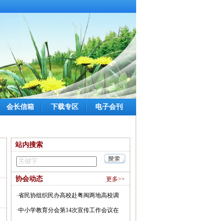
会长信箱
下载专区
电子会刊
站内搜索
协会动态
更多>>
·
省民协组织民办高校赴粤闽两地高校调
〗
研
·
中小学教育分会第14次宣传工作会议在