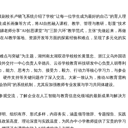
养。
技副校长卢晓飞系统介绍了学校“让每一位学生成为最好的自己”的育人理
生成长画像等方式，将AI自然融入课程、教学、管理与教研，彰显“技术
老师分享“AI创思课堂”与“三阶六环”教学范式，主张“先做起来，再做
了在AI教学落地、资源开发等方面的探索经验和难点，呈现了多元化的实
的难点与突破”为主题，湖州南太湖双语学校校长黄显忠、浙江义乌外国语
校外交付一中心负责人辛德兵、云谷学校教育科技研发中心负责人胡尊利
力，能力、思考力，知力、接受力，毅力、行动力等核心学习力，与参会
、硬件支持等关键问题作了深入交流。大家一致认为，推动AI教育需构
社会协同”的系统机制，尤其应加强教师专业发展与学习共同体建设。
参观交流，了解企业在人工智能与教育信息化领域的最新成果与解决方
鲜明、组织有序、形式多样，内容务实，涵盖领导致辞、专题报告、实践
具政策高度、理论深度与实践温度，为民办中小学教师提供了宝贵的学习