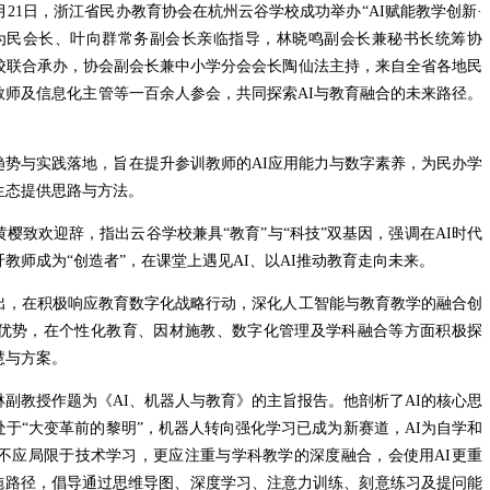
年4月21日，浙江省民办教育协会在杭州云谷学校成功举办“AI赋能教学创新·
为民会长、叶向群常务副会长亲临指导，林晓鸣副会长兼秘书长统筹协
校联合承办，协会副会长兼中小学分会会长陶仙法主持，来自全省各地民
教师及信息化主管等一百余人参会，共同探索AI与教育融合的未来路径。
趋势与实践落地，旨在提升参训教师的AI应用能力与数字素养，为民办学
生态提供思路与方法。
樱致欢迎辞，指出云谷学校兼具“教育”与“科技”双基因，强调在AI时代
教师成为“创造者”，在课堂上遇见AI、以AI推动教育走向未来。
出，在积极响应教育数字化战略行动，深化人工智能与教育教学的融合创
优势，在个性化教育、因材施教、数字化管理及学科融合等方面积极探
献智慧与方案。
副教授作题为《AI、机器人与教育》的主旨报告。他剖析了AI的核心思
于“大变革前的黎明”，机器人转向强化学习已成为新赛道，AI为自学和
育不应局限于技术学习，更应注重与学科教学的深度融合，会使用AI更重
实施路径，倡导通过思维导图、深度学习、注意力训练、刻意练习及提问能