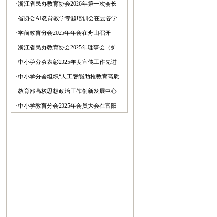
温州召开(图)
·
浙江省民办教育协会2026年第一次会长
会议在杭召开
·
省协会AI教育教学专题培训会在云谷学
校举行
·
学前教育分会2025年年会在舟山召开
·
浙江省民办教育协会2025年理事会（扩
大）会议在杭召开(图)
·
中小学分会表彰2025年度宣传工作先进
单位和个人
·
中小学分会组织“人工智能助推教育高质
量发展”考察活动
·
教育部高校思想政治工作创新发展中心
（浙江树人学院）举行2025学术年会(图)
·
中小学教育分会2025年会员大会在富阳
召开(图)